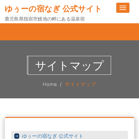
ゆぅーの宿なぎ 公式サイト
Toggle
navigati
鹿児島県指宿市鰻池の畔にある温泉宿
サイトマップ
Home
サイトマップ
ゆぅーの宿なぎ 公式サイト