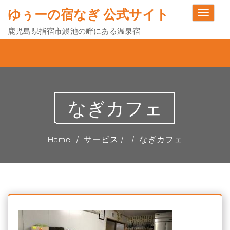
ゆぅーの宿なぎ 公式サイト
Toggle
navigati
鹿児島県指宿市鰻池の畔にある温泉宿
なぎカフェ
Home
サービス /
なぎカフェ